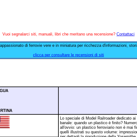
Vuoi segnalarci siti, manuali, libri che meritano una recensione?
Contattaci
ll'appassionato di ferrovie vere e in miniatura per ricchezza d'informazioni, sto
clicca per consultare le recensioni di siti
NGUA
RTINA
Lo speciale di Model Railroader dedicato ai 
banale: quando un plastico è finito? Numer
all'ovvio: un plastico ferroviario non è ma
quelli illustrati su questo volume: impression
per dettagli la riproduzione della Yosemithe