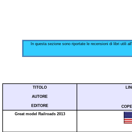
In questa sezione sono riportate le recensioni di libri utili a
TITOLO
LI
AUTORE
EDITORE
COPE
Great model Railroads 2013