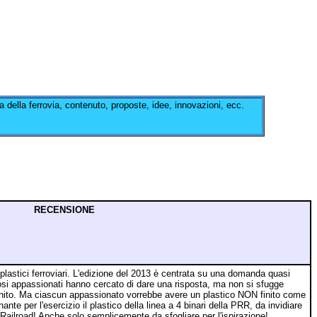
ria della ferrovia, contenuto, proposte, idee, innovazioni, ecc.
RECENSIONE
plastici ferroviari. L'edizione del 2013 è centrata su una domanda quasi
osi appassionati hanno cercato di dare una risposta, ma non si sfugge
i finito. Ma ciascun appassionato vorrebbe avere un plastico NON finito come
ante per l'esercizio il plastico della linea a 4 binari della PRR, da invidiare
 Railroad! Anche solo semplicemente da sfogliare per l'ispirazione!