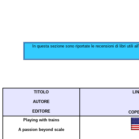
In questa sezione sono riportate le recensioni di libri utili a
TITOLO
LI
AUTORE
EDITORE
COPE
Playing with trains
A passion beyond scale