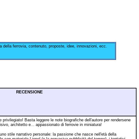
ria della ferrovia, contenuto, proposte, idee, innovazioni, ecc.
RECENSIONE
privilegiato! Basta leggere le note biografiche dell'autore per rendersene
ivo, architetto e... appassionato di ferrovie in miniatura!
uno stile narrativo personale: la passione che nasce nell'età della
o con materiale Lionel (e la pervasiva pubblicità del tempo), i tentativi