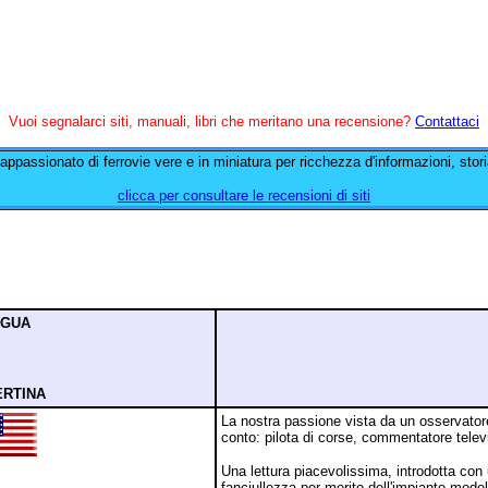
Vuoi segnalarci siti, manuali, libri che meritano una recensione?
Contattaci
ll'appassionato di ferrovie vere e in miniatura per ricchezza d'informazioni, sto
clicca per consultare le recensioni di siti
NGUA
RTINA
La nostra passione vista da un osservatore 
conto: pilota di corse, commentatore televis
Una lettura piacevolissima, introdotta con 
fanciullezza per merito dell'impianto modell